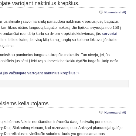
ojate vartojant naktinius krepšius.
Komentarai (0)
ai jūs skrisite į savo maršrutą panaudoja naktinius krepšius jūsų bagažui.
 tam tikros rūšies languotą bagažo mokestį. Jie tipiškai svyruoja nuo 15$ į
skrendančiai roundtrip kartu su dviem krepšiais kiekvienas, jūs
serveriai
ilimu bilieto kainų, be visų kitų kainų, jungtų su kelione lėktuvu, jūs turite
ek galima.
 anksčiau paminėtas languotas krepšio mokestis. Tuo atveju, jei jūs
os išleis jus sėsti į lėktuvą su beveik bet kokiu dydžio bagažu, kaip neša –
ai jūs važiuojate vartojant naktinius krepšius.'»
visiems keliautojams.
Komentarai (0)
ų kultūrines šaknis net šiandien ir švenčia daug festivalių per metus.
krydžių į Stokholmą vienam, kad rezervuotų nuo. Ankstyvi planuotojai galėjo
rydžio reikalus su viešbučio sutarimu, kuris yra geros santaupos.