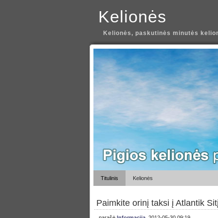
Kelionės
Kelionės, paskutinės minutės kelion
Titulinis
Kelionės
Paimkite orinį taksi į Atlantik Sit
parašė
Informacija
, 2012-05-30 09:19