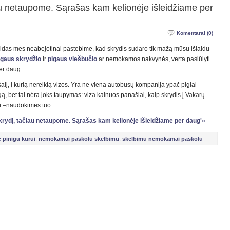
u netaupome. Sąrašas kam kelionėje išleidžiame per
Komentarai (0)
laidas mes neabejotinai pastebime, kad skrydis sudaro tik mažą mūsų išlaidų
igaus skrydžio
ir
pigaus viešbučio
ar nemokamos nakvynės, verta pasiūlyti
er daug.
lį, į kurią nereikią vizos. Yra ne viena autobusų kompanija ypač pigiai
gą, bet tai nėra joks taupymas: viza kainuos panašiai, kaip skrydis į Vakarų
i –naudokimės tuo.
skrydį, tačiau netaupome. Sąrašas kam kelionėje išleidžiame per daug'»
e pinigu kurui
,
nemokamai paskolu skelbimu
,
skelbimu nemokamai paskolu