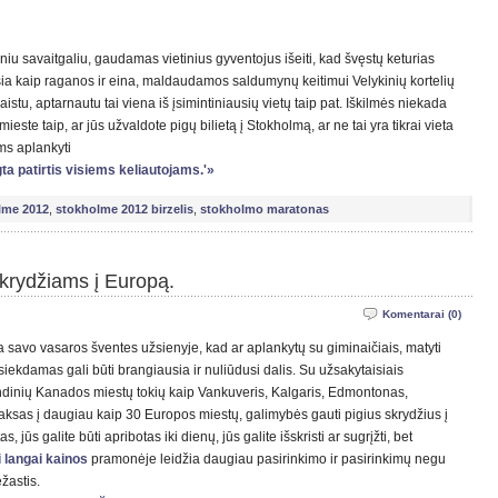
niu savaitgaliu, gaudamas vietinius gyventojus išeiti, kad švęstų keturias
šia kaip raganos ir eina, maldaudamos saldumynų keitimui Velykinių kortelių
istu, aptarnautu tai viena iš įsimintiniausių vietų taip pat. Iškilmės niekada
te taip, ar jūs užvaldote pigų bilietą į Stokholmą, ar ne tai yra tikrai vieta
s aplankyti
ta patirtis visiems keliautojams.'»
lme 2012
,
stokholme 2012 birzelis
,
stokholmo maratonas
krydžiams į Europą.
Komentarai (0)
 savo vasaros šventes užsienyje, kad ar aplankytų su giminaičiais, matyti
asiekdamas gali būti brangiausia ir nuliūdusi dalis. Su užsakytaisiais
ndinių Kanados miestų tokių kaip Vankuveris, Kalgaris, Edmontonas,
faksas į daugiau kaip 30 Europos miestų, galimybės gauti pigius skrydžius į
ūs galite būti apribotas iki dienų, jūs galite išskristi ar sugrįžti, bet
i langai kainos
pramonėje leidžia daugiau pasirinkimo ir pasirinkimų negu
žastis.