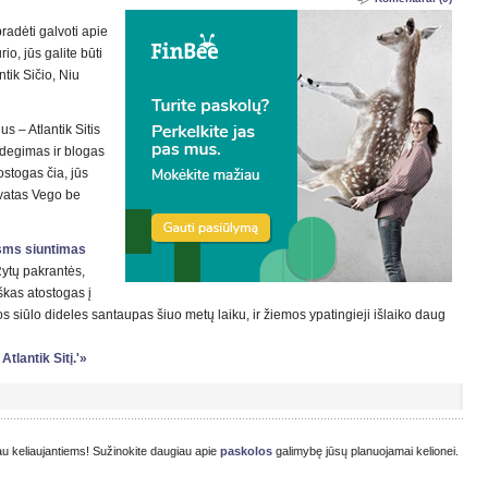
pradėti galvoti apie
io, jūs galite būti
ntik Sičio, Niu
us – Atlantik Sitis
įdegimas ir blogas
ostogas čia, jūs
ngvatas Vego be
sms siuntimas
Rytų pakrantės,
iškas atostogas į
tos siūlo dideles santaupas šiuo metų laiku, ir žiemos ypatingieji išlaiko daug
Atlantik Sitį.'»
jau keliaujantiems! Sužinokite daugiau apie
paskolos
galimybę jūsų planuojamai kelionei.