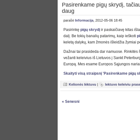
Pasirenkame pigų skrydį, tačia
daug
parašė
Informacija
, 2012-05-06 18:45
Pasirinkę
pigų skrydį
ir paskaičiavę kitas iš
dalį. Be tokių banalių patarimų, kaip ieškoti
p
keletą dalykų, kam žmonės išleidžia žymiai p
Dažnai tai prasideda dar namuose. Rinkitės ša
vežanti keleivius iš Lietuvos į Sankt Peterbur
Europą. Mes esame Europos Sąjungos naria
Skaityti visą straipsnį 'Pasirenkame pigų 
Kelionės lėktuvu
|
lektuvo keleiviu pras
« Senesni