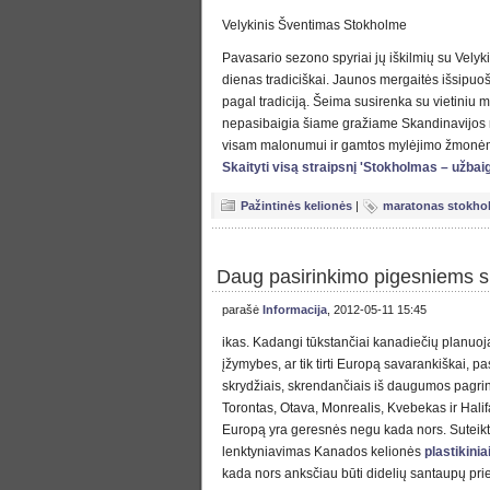
Velykinis Šventimas Stokholme
Pavasario sezono spyriai jų iškilmių su Velyki
dienas tradiciškai. Jaunos mergaitės išsipuo
pagal tradiciją. Šeima susirenka su vietiniu ma
nepasibaigia šiame gražiame Skandinavijos mies
visam malonumui ir gamtos mylėjimo žmonėm
Skaityti visą straipsnį 'Stokholmas – užbaig
Pažintinės kelionės
|
maratonas stokho
Daug pasirinkimo pigesniems s
parašė
Informacija
, 2012-05-11 15:45
ikas. Kadangi tūkstančiai kanadiečių planuoja
įžymybes, ar tik tirti Europą savarankiškai, p
skrydžiais, skrendančiais iš daugumos pagri
Torontas, Otava, Monrealis, Kvebekas ir Hali
Europą yra geresnės negu kada nors. Suteiktas, j
lenktyniavimas Kanados kelionės
plastikinia
kada nors anksčiau būti didelių santaupų prie