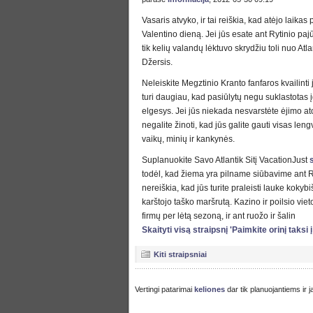
Vasaris atvyko, ir tai reiškia, kad atėjo laikas 
Valentino dieną. Jei jūs esate ant Rytinio pajūr
tik kelių valandų lėktuvo skrydžiu toli nuo Atla
Džersis.
Neleiskite Megztinio Kranto fanfaros kvailinti j
turi daugiau, kad pasiūlytų negu suklastotas 
elgesys. Jei jūs niekada nesvarstėte ėjimo at
negalite žinoti, kad jūs galite gauti visas le
vaikų, minių ir kankynės.
Suplanuokite Savo Atlantik Sitį VacationJust
todėl, kad žiema yra pilname siūbavime ant 
nereiškia, kad jūs turite praleisti lauke kokyb
karštojo taško maršrutą. Kazino ir poilsio vie
firmų per lėtą sezoną, ir ant ruožo ir šalin
Skaityti visą straipsnį 'Paimkite orinį taksi į 
Kiti straipsniai
Vertingi patarimai
keliones
dar tik planuojantiems ir 