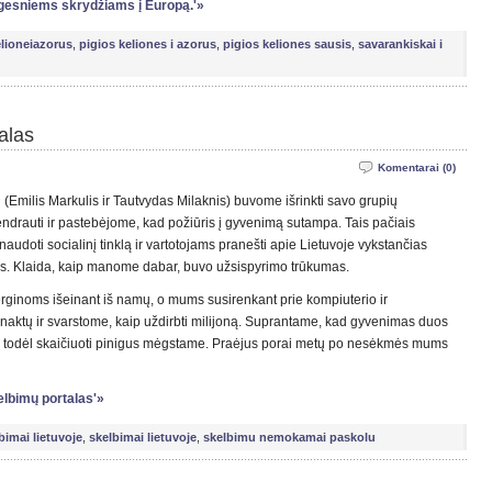
pigesniems skrydžiams į Europą.'»
lioneiazorus
,
pigios keliones i azorus
,
pigios keliones sausis
,
savarankiskai i
alas
Komentarai (0)
(Emilis Markulis ir Tautvydas Milaknis) buvome išrinkti savo grupių
endrauti ir pastebėjome, kad požiūris į gyvenimą sutampa. Tais pačiais
audoti socialinį tinklą ir vartotojams pranešti apie Lietuvoje vykstančias
tas. Klaida, kaip manome dabar, buvo užsispyrimo trūkumas.
rginoms išeinant iš namų, o mums susirenkant prie kompiuterio ir
šnaktų ir svarstome, kaip uždirbti milijoną. Suprantame, kad gyvenimas duos
ai, todėl skaičiuoti pinigus mėgstame. Praėjus porai metų po nesėkmės mums
elbimų portalas'»
imai lietuvoje
,
skelbimai lietuvoje
,
skelbimu nemokamai paskolu