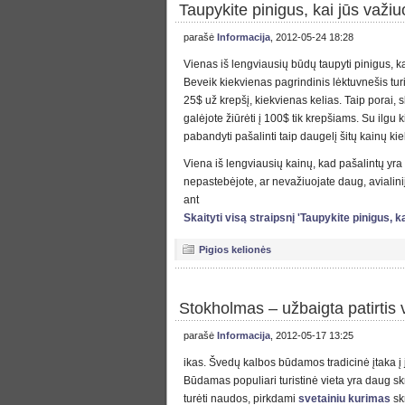
Taupykite pinigus, kai jūs važiu
parašė
Informacija
, 2012-05-24 18:28
Vienas iš lengviausių būdų taupyti pinigus, k
Beveik kiekvienas pagrindinis lėktuvnešis turi
25$ už krepšį, kiekvienas kelias. Taip porai, 
galėjote žiūrėti į 100$ tik krepšiams. Su ilgu k
pabandyti pašalinti taip daugelį šitų kainų ki
Viena iš lengviausių kainų, kad pašalintų yra
nepastebėjote, ar nevažiuojate daug, avialinij
ant
Skaityti visą straipsnį 'Taupykite pinigus, k
Pigios kelionės
Stokholmas – užbaigta patirtis 
parašė
Informacija
, 2012-05-17 13:25
ikas. Švedų kalbos būdamos tradicinė įtaka į j
Būdamas populiari turistinė vieta yra daug s
turėti naudos, pirkdami
svetainiu kurimas
sk