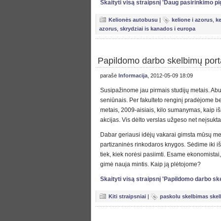
Skaityti visą straipsnį 'Daug pasirinkimo 
Kelionės autobusu
|
kelione i azorus
,
ke
azorus
,
skrydziai is kanados i europa
Papildomo darbo skelbimų port
parašė
Informacija
, 2012-05-09 18:09
Susipažinome jau pirmais studijų metais. Abu 
seniūnais. Per fakulteto renginį pradėjome b
metais, 2009-aisiais, kilo sumanymas, kaip išn
akcijas. Vis dėlto verslas užgeso net neįsuk
Dabar geriausi idėjų vakarai gimsta mūsų me
partizaninės rinkodaros knygos. Sėdime iki i
tiek, kiek norėsi pasiimti. Esame ekonomist
gimė nauja mintis. Kaip ją plėtojome?
Skaityti visą straipsnį 'Papildomo darbo sk
Kiti straipsniai
|
paskolu skelbimas skelb