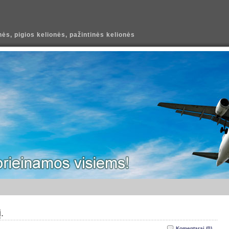
ės, pigios kelionės, pažintinės kelionės
į.
Komentarai (0)