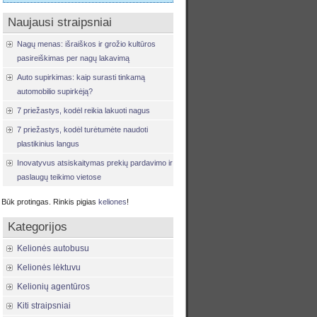
Naujausi straipsniai
Nagų menas: išraiškos ir grožio kultūros
pasireiškimas per nagų lakavimą
Auto supirkimas: kaip surasti tinkamą
automobilio supirkėją?
7 priežastys, kodėl reikia lakuoti nagus
7 priežastys, kodėl turėtumėte naudoti
plastikinius langus
Inovatyvus atsiskaitymas prekių pardavimo ir
paslaugų teikimo vietose
Būk protingas. Rinkis pigias
keliones
!
Kategorijos
Kelionės autobusu
Kelionės lėktuvu
Kelionių agentūros
Kiti straipsniai