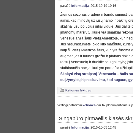
parašė
Informacija
, 2015-10-19 10:16
Žiemos sezonas pradėjo ir bando sumušti pa
jumis, kad mindytų už jūsų namo ir pakiltų ore 
skatina jūsų pojūčius giliai viduje. Jūs galite p
įmanomų maršrutų, kurie yra smarkiai rekomend
Venesuela yra šalis Pietų Amerikoje, kuri nega
Jūs nesurastumėte jokio kito maršruto, kuris yr
kaip ši Pietų Amerikos šalis, kuri yra žinoma 
augmenijos ir faunos grožio ir plataus rinkinio.
reisu į Venesuelą ir duokite sau galimybę įsim
stulbinančia nacija, kuri yra paruošta užklupti 
Skaityti visą straipsnį 'Venesuela – šalis 
su įžymybių hipnotizavimu, kad sugautų g
Kelionės lėktuvu
Vertingi patarimai
keliones
dar tik planuojantiems ir 
Singapūro pirmaeilis klasės sk
parašė
Informacija
, 2015-10-03 12:45