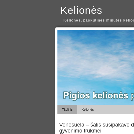
Kelionės
Kelionės, paskutinės minutės kelion
Titulinis
Kelionės
Venesuela – šalis susipakavo d
gyvenimo trukmei