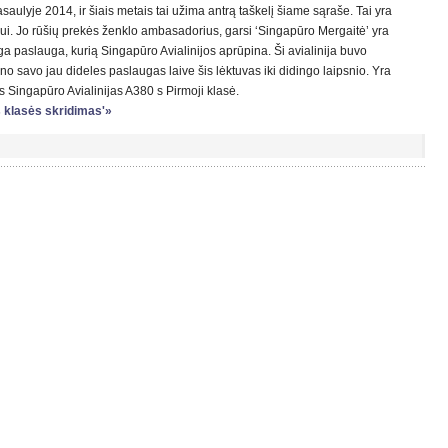
asaulyje 2014, ir šiais
metais tai užima antrą taškelį šiame sąraše. Tai yra
mui. Jo rūšių prekės ženklo ambasadorius, garsi ‘Singapūro Mergaitė’ yra
nga paslauga, kurią Singapūro Avialinijos aprūpina. Ši avialinija buvo
no savo jau dideles paslaugas laive šis lėktuvas iki didingo laipsnio. Yra
as Singapūro Avialinijas A380 s Pirmoji klasė.
is klasės skridimas'»