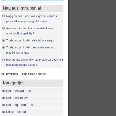
Naujausi straipsniai
Nagų menas: išraiškos ir grožio kultūros
pasireiškimas per nagų lakavimą
Auto supirkimas: kaip surasti tinkamą
automobilio supirkėją?
7 priežastys, kodėl reikia lakuoti nagus
7 priežastys, kodėl turėtumėte naudoti
plastikinius langus
Inovatyvus atsiskaitymas prekių pardavimo ir
paslaugų teikimo vietose
Būk protingas. Rinkis pigias
keliones
!
Kategorijos
Kelionės autobusu
Kelionės lėktuvu
Kelionių agentūros
Kiti straipsniai