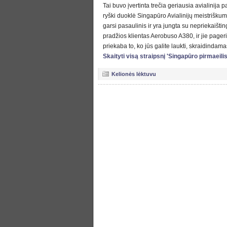
Tai buvo įvertinta trečia geriausia avialinija p
ryški duoklė Singapūro Avialinijų meistrišku
garsi pasaulinis ir yra jungta su nepriekaišti
pradžios klientas Aerobuso A380, ir jie pageri
priekaba to, ko jūs galite laukti, skraidindam
Skaityti visą straipsnį 'Singapūro pirmaeil
Kelionės lėktuvu