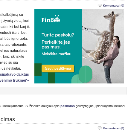
Komentarai (0)
sikalbėjimą su
į žymią vietą, kuri
asirinkti bet kurį iš
uoti ištirti, bet
li būti ignoruota.
a taip viliojantis
dėl jos natūralaus
 Taip, skriskite
ylėti su šia
jus netikėtai.
susipakavo daiktus
yvenimo trukmei'»
jau keliaujantiems! Sužinokite daugiau apie
paskolos
galimybę jūsų planuojamai kelionei.
ridimas
Komentarai (0)