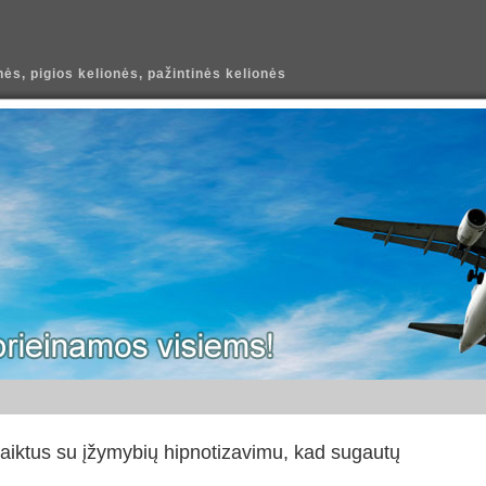
ės, pigios kelionės, pažintinės kelionės
aiktus su įžymybių hipnotizavimu, kad sugautų