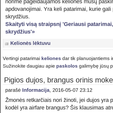
norime pageidaujamos kelionės mūsų paskirt
apdovanojimai. Yra keli patarimai, kurie gali 
skrydžius.
Skaityti visą straipsnį 'Geriausi patarimai
skrydžius'»
Kelionės lėktuvu
Vertingi patarimai
keliones
dar tik planuojantiems i
Sužinokite daugiau apie
paskolos
galimybę jūsų p
Pigios dujos, brangus orinis moke
parašė
Informacija
, 2016-05-07 23:12
Žmonės retkarčiais nori žinoti, jei dujos yra p
kodėl yra airfare brangus? Šis klausimas at