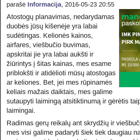
parašė
Informacija
, 2016-05-23 20:55
Atostogų planavimas, nedarydamas
duobės jūsų kišenėje yra labai
sudėtingas. Kelionės kainos,
airfares, viešbučio buvimas,
apskritai jie yra labai aukšti ir
žiūrintys į šitas kainas, mes esame
priblokšti ir atidėlioti mūsų atostogas
ar keliones. Bet, jei mes rūpinamės
keliais mažais daiktais, mes galime
sutaupyti laimingą atsitiktinumą ir gėrėtis tai
laimingai.
Radimas gerų reikalų ant skrydžių ir viešbuči
mes visi galime padaryti šiek tiek daugiau 