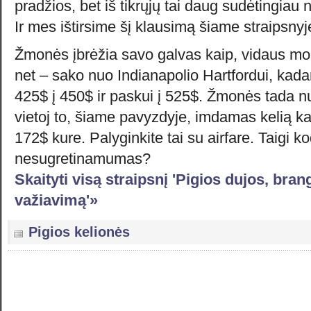
pradžios, bet iš tikrųjų tai daug sudėtingiau 
Ir mes ištirsime šį klausimą
šiame straipsnyj
Žmonės įbrėžia savo galvas kaip, vidaus mo
net – sako nuo Indianapolio Hartfordui, kada
425$ į 450$ ir paskui į 525$. Žmonės tada n
vietoj to, šiame pavyzdyje, imdamas kelią ka
172$ kure. Palyginkite tai su airfare. Taigi ko
nesugretinamumas?
Skaityti visą straipsnį 'Pigios dujos, bra
važiavimą'»
Pigios kelionės