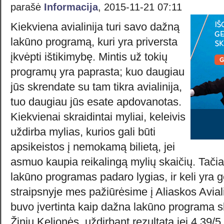
parašė
Informacija
, 2015-11-21 07:11
Kiekviena avialinija turi savo dažną
lakūno programą, kuri yra priversta
įkvėpti ištikimybę. Mintis už tokių
programų yra paprasta; kuo daugiau
jūs skrendate
su tam tikra avialinija,
tuo daugiau jūs esate apdovanotas.
Kiekvienai skraidintai myliai, keleivis
uždirba mylias, kurios gali būti
apsikeistos į nemokamą bilietą, jei
asmuo kaupia reikalingą mylių skaičių. Tači
lakūno programas padaro lygias, ir keli yra g
straipsnyje mes pažiūrėsime į Aliaskos Avial
buvo įvertinta kaip dažna lakūno programa 
Žinių Kelionės, uždirbant rezultatą jei 4.39/5