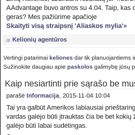
AAdvantage buvo antros su 4.04. Taip, kas d
geras? Mes pažiūrime apačioje
Skaityti visą straipsnį 'Aliaskos mylia'»
Kelionių agentūros
Vertingi patarimai
keliones
dar tik planuojantiems i
Sužinokite daugiau apie
paskolos
galimybę jūsų p
Kaip nesiartinti prie sąrašo be mu
parašė
Informacija
, 2015-11-04 10:04
Tai yra galbūt Amerikos labiausiai prieštari
vardas galėjo būti įtrauktas čia be bet kokių ž
galėjo būti labai sudėtingas.