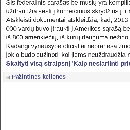
Šis federalinis sąrašas be musių yra kompili
uždraudžia sėsti į komercinius skrydžius į ir 
Atskleisti dokumentai atskleidžia, kad, 2013 
000 vardų buvo įtraukti į Amerikos sąrašą b
iš 800 amerikiečių, iš kurių dauguma nežino, k
Kadangi vyriausybė oficialiai nepraneša žmo
jokio būdo sužinoti, kol jiems neuždraudžia n
Skaityti visą straipsnį 'Kaip nesiartinti p
Pažintinės kelionės