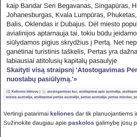
kaip Bandar Seri Begavanas, Singapūras, 
Johanesburgas, Kvala Lumpūras, Phuketas, 
Balis, Oklendas ir Dubajus. Dėl miesto popu
avialinijos aptarnauja tai, tokiu būdu įeidamo
siūlydamos pigius skrydžius į Pertą. Net nepa
ganėtinai turistinis taškelis, Pertas yra dažn
labiausiai atitolusių kapitalų pasaulyje
Skaityti visą straipsnį 'Atostogavimas Per
nuostabų pasiūlymą.'»
Kelionės lėktuvu
|
atostogavimas kur
,
atsiliepimai apie australija
,
atsiliepi
miesta australija
,
atsiliepimai pertas australija
,
pertas australija
,
pertas miestas
,
pe
Vertingi patarimai
keliones
dar tik planuojantiems i
Sužinokite daugiau apie
paskolos
galimybę jūsų p