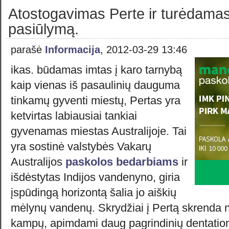
Atostogavimas Perte ir turėdamas
pasiūlymą.
parašė
Informacija
, 2012-03-29 13:46
ikas. būdamas imtas į karo tarnybą
kaip vienas iš pasaulinių dauguma
tinkamų gyventi miestų, Pertas yra
ketvirtas labiausiai tankiai
gyvenamas miestas Australijoje. Tai
yra sostinė valstybės Vakarų
Australijos
paskolos bedarbiams
ir
išdėstytas Indijos vandenyno, giria
įspūdingą horizontą šalia jo aiškių
mėlynų vandenų. Skrydžiai į Pertą skrenda 
kampų, apimdami daug pagrindinių dentatio